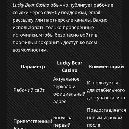
Lucky Bear Casino
обычно публикует рабочие
ссылки через службу поддержки, email-
рассылку или партнерские каналы. Важно
использовать только проверенные
источники, чтобы безопасно войти в
профиль и сохранить доступ ко всем
возможностям.
Lucky Bear
Параметр
Комментарий
Casino
Актуальное
Используется
зеркало и
Рабочий сайт
для стабильного
официальный
доступа к казино
адрес
Предоставляется
Бонус за
новым игрокам
Приветственный
первый
после
бонус