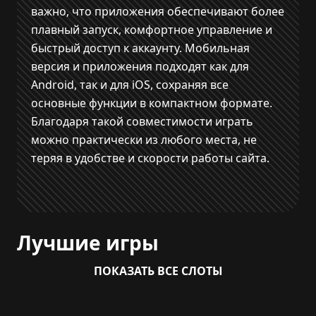
важно, что приложения обеспечивают более
плавный запуск, комфортное управление и
быстрый доступ к аккаунту. Мобильная
версия и приложения подходят как для
Android, так и для iOS, сохраняя все
основные функции в компактном формате.
Благодаря такой совместимости играть
можно практически из любого места, не
теряя в удобстве и скорости работы сайта.
Лучшие игры
ПОКАЗАТЬ ВСЕ СЛОТЫ