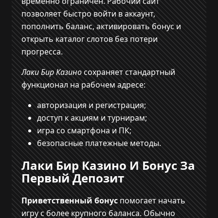
временно ограничен. Рабочий сайт
позволяет быстро войти в аккаунт,
пополнить баланс, активировать бонус и
открыть каталог слотов без потери
прогресса.
Лаки Бир Казино
сохраняет стандартный
функционал на рабочем адресе:
авторизация и регистрация;
доступ к акциям и турнирам;
игра со смартфона и ПК;
безопасные платежные методы.
Лаки Бир Казино И Бонус За
Первый Депозит
Приветственный бонус
помогает начать
игру с более крупного баланса. Обычно