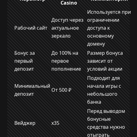
Casino
Используется при
Доступ через
ограничении
Рабочий сайт
актуальное
доступа к
зеркало
основному
домену
Бонус за
До 100% на
Размер бонуса
первый
первое
зависит от
депозит
пополнение
условий акции
Подходит для
Минимальный
начала игры с
От 500 ₽
депозит
небольшого
банка
Перед выводом
бонусные
Вейджер
x35
средства нужно
отыграть