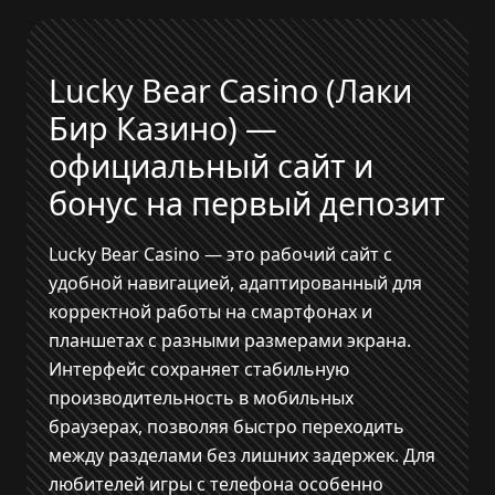
Lucky Bear Casino (Лаки
Бир Казино) —
официальный сайт и
бонус на первый депозит
Lucky Bear Casino — это рабочий сайт с
удобной навигацией, адаптированный для
корректной работы на смартфонах и
планшетах с разными размерами экрана.
Интерфейс сохраняет стабильную
производительность в мобильных
браузерах, позволяя быстро переходить
между разделами без лишних задержек. Для
любителей игры с телефона особенно